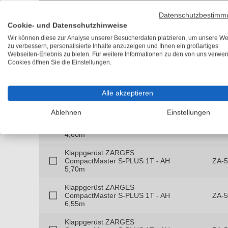
Klappgerüst ZARGES
Datenschutzbestimm
CompactMaster S-PLUS 1T - AH
ZA-
Cookie- und Datenschutzhinweise
3,75m
Wir können diese zur Analyse unserer Besucherdaten platzieren, um unsere We
zu verbessern, personalisierte Inhalte anzuzeigen und Ihnen ein großartiges
Klappgerüst ZARGES
Webseiten-Erlebnis zu bieten. Für weitere Informationen zu den von uns verwe
CompactMaster S-PLUS 1T - AH
ZA-
Cookies öffnen Sie die Einstellungen.
12,40m
Klappgerüst ZARGES
CompactMaster S-PLUS 1T - AH
ZA-5
Alle akzeptieren
13,55m
Ablehnen
Einstellungen
Klappgerüst ZARGES
CompactMaster S-PLUS 1T - AH
ZA-
4,60m
Klappgerüst ZARGES
CompactMaster S-PLUS 1T - AH
ZA-
5,70m
Klappgerüst ZARGES
CompactMaster S-PLUS 1T - AH
ZA-
6,55m
Klappgerüst ZARGES