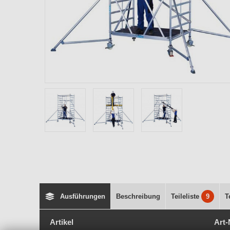
Ausführungen
Beschreibung
Teileliste
9
T
Artikel
Art-