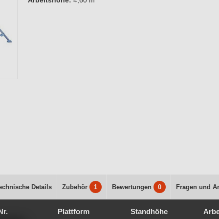
Arbeitshöhe:
4,60 m
echnische Details
Zubehör
1
Bewertungen
0
Fragen und A
Nr.
Plattform
Standhöhe
Arbe