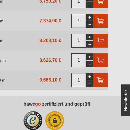
6.750,20 €
 m
7.374,00 €
 m
8.208,10 €
 m
8.626,70 €
5 m
9.666,10 €
0 m
Newsletter
hawe
go
zertifiziert und geprüft