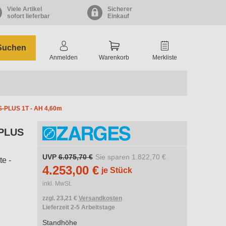
Viele Artikel
Sicherer
sofort lieferbar
Einkauf
Suchen
Anmelden
Warenkorb
Merkliste
-PLUS 1T - AH 4,60m
-PLUS
UVP
6.075,70 €
Sie sparen
1.822,70 €
te -
4.253,00 €
je Stück
inkl. MwSt.
zzgl. 23,21 €
Versandkosten
Lieferzeit 2-5 Arbeitstage
Standhöhe