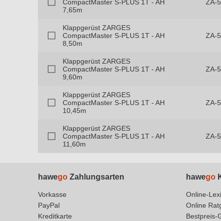
CompactMaster S-PLUS 1T - AH
ZA-
7,65m
Klappgerüst ZARGES
CompactMaster S-PLUS 1T - AH
ZA-
8,50m
Klappgerüst ZARGES
CompactMaster S-PLUS 1T - AH
ZA-
9,60m
Klappgerüst ZARGES
CompactMaster S-PLUS 1T - AH
ZA-
10,45m
Klappgerüst ZARGES
CompactMaster S-PLUS 1T - AH
ZA-
11,60m
hawe
go
Zahlungsarten
hawe
go
K
Vorkasse
Online-Lex
PayPal
Online Rat
Kreditkarte
Bestpreis-