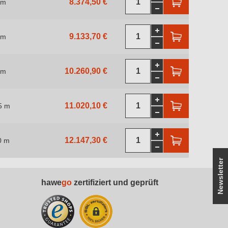
8.374,50 €
 m
9.133,70 €
 m
10.260,90 €
 m
11.020,10 €
5 m
12.147,30 €
0 m
Newsletter
hawe
go
zertifiziert und geprüft