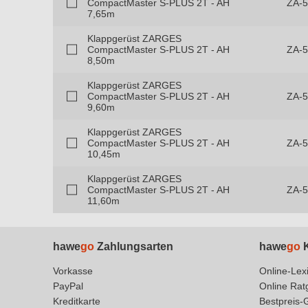
CompactMaster S-PLUS 2T - AH
ZA-
7,65m
Klappgerüst ZARGES
CompactMaster S-PLUS 2T - AH
ZA-
8,50m
Klappgerüst ZARGES
CompactMaster S-PLUS 2T - AH
ZA-
9,60m
Klappgerüst ZARGES
CompactMaster S-PLUS 2T - AH
ZA-
10,45m
Klappgerüst ZARGES
CompactMaster S-PLUS 2T - AH
ZA-
11,60m
hawe
go
Zahlungsarten
hawe
go
K
Vorkasse
Online-Lex
PayPal
Online Rat
Kreditkarte
Bestpreis-