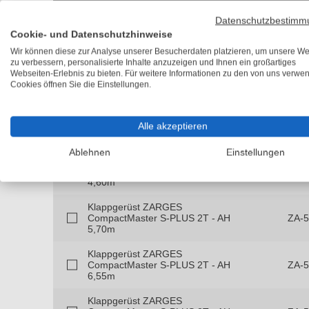
Klappgerüst ZARGES
Datenschutzbestimm
CompactMaster S-PLUS 2T - AH
ZA-
Cookie- und Datenschutzhinweise
3,75m
Wir können diese zur Analyse unserer Besucherdaten platzieren, um unsere We
zu verbessern, personalisierte Inhalte anzuzeigen und Ihnen ein großartiges
Klappgerüst ZARGES
Webseiten-Erlebnis zu bieten. Für weitere Informationen zu den von uns verwe
CompactMaster S-PLUS 2T - AH
ZA-
Cookies öffnen Sie die Einstellungen.
12,40m
Klappgerüst ZARGES
CompactMaster S-PLUS 2T - AH
ZA-5
Alle akzeptieren
13,55m
Ablehnen
Einstellungen
Klappgerüst ZARGES
CompactMaster S-PLUS 2T - AH
ZA-
4,60m
Klappgerüst ZARGES
CompactMaster S-PLUS 2T - AH
ZA-
5,70m
Klappgerüst ZARGES
CompactMaster S-PLUS 2T - AH
ZA-
6,55m
Klappgerüst ZARGES