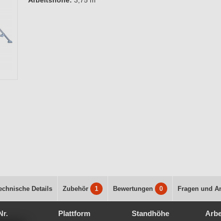
Arbeitshöhe:
3,75 m
echnische Details
Zubehör
1
Bewertungen
0
Fragen und A
Nr.
Plattform
Standhöhe
Arbe