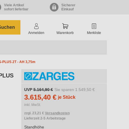
Viele Artikel
Sicherer
sofort lieferbar
Einkauf
Suchen
Anmelden
Warenkorb
Merkliste
-PLUS 2T - AH 3,75m
-PLUS
UVP
5.164,90 €
Sie sparen
1.549,50 €
3.615,40 €
je Stück
inkl. MwSt.
zzgl. 23,21 €
Versandkosten
Lieferzeit 2-5 Arbeitstage
Standhöhe