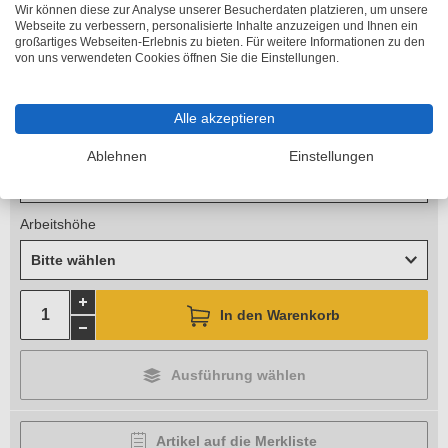
kostenlose
Abholung
oder
Wir können diese zur Analyse unserer Besucherdaten platzieren, um unsere
zzgl. 10,12 €
Versandkosten
Webseite zu verbessern, personalisierte Inhalte anzuzeigen und Ihnen ein
Lieferzeit 2-5 Arbeitstage
großartiges Webseiten-Erlebnis zu bieten. Für weitere Informationen zu den
von uns verwendeten Cookies öffnen Sie die Einstellungen.
Länge
Bitte wählen
Alle akzeptieren
Standhöhe
Ablehnen
Einstellungen
Bitte wählen
Arbeitshöhe
Bitte wählen
In den Warenkorb
Ausführung wählen
Artikel auf die Merkliste