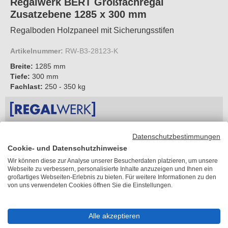
Regalwerk BERT Großfachregal
Zusatzebene 1285 x 300 mm
Regalboden Holzpaneel mit Sicherungsstifen
Artikelnummer:
RW-B3-28123-K
Breite:
1285 mm
Tiefe:
300 mm
Fachlast:
250 - 350 kg
UVP
45,80 €
Sie sparen
13,80 €
Datenschutzbestimmungen
32,00 €
je Stück
Cookie- und Datenschutzhinweise
inkl. MwSt.
Wir können diese zur Analyse unserer Besucherdaten platzieren, um unsere
Webseite zu verbessern, personalisierte Inhalte anzuzeigen und Ihnen ein
zzgl. 45,22 €
Versandkosten
großartiges Webseiten-Erlebnis zu bieten. Für weitere Informationen zu den
Lieferzeit 2-5 Arbeitstage
von uns verwendeten Cookies öffnen Sie die Einstellungen.
Feldbreite
Alle akzeptieren
Bitte wählen