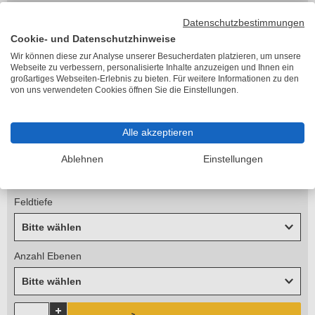
zzgl. 45,22 €
Versandkosten
Lieferzeit 2-5 Arbeitstage
Datenschutzbestimmungen
Cookie- und Datenschutzhinweise
Feldtyp
Wir können diese zur Analyse unserer Besucherdaten platzieren, um unsere
Bitte wählen
Webseite zu verbessern, personalisierte Inhalte anzuzeigen und Ihnen ein
großartiges Webseiten-Erlebnis zu bieten. Für weitere Informationen zu den
von uns verwendeten Cookies öffnen Sie die Einstellungen.
Höhe
Bitte wählen
Alle akzeptieren
Feldbreite
Ablehnen
Einstellungen
Bitte wählen
Feldtiefe
Bitte wählen
Anzahl Ebenen
Bitte wählen