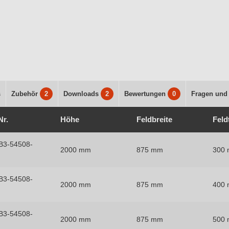
s
Zubehör
2
Downloads
2
Bewertungen
0
Fragen und
Nr.
Höhe
Feldbreite
Feld
B3-54508-
2000 mm
875 mm
300
B3-54508-
2000 mm
875 mm
400
B3-54508-
2000 mm
875 mm
500