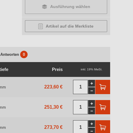
Ausführung wählen
Artikel auf die Merkliste
 Antworten
0
tiefe
Preis
inkl. 19% MwSt.
223,60 €
 mm
251,30 €
 mm
273,70 €
 mm