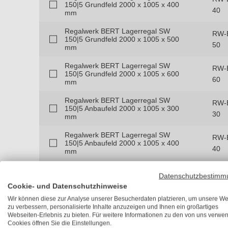
150|5 Grundfeld 2000 x 1005 x 400
40
mm
Regalwerk BERT Lagerregal SW
RW-
150|5 Grundfeld 2000 x 1005 x 500
50
mm
Regalwerk BERT Lagerregal SW
RW-
150|5 Grundfeld 2000 x 1005 x 600
60
mm
Regalwerk BERT Lagerregal SW
RW-B
150|5 Anbaufeld 2000 x 1005 x 300
30
mm
Regalwerk BERT Lagerregal SW
RW-B
150|5 Anbaufeld 2000 x 1005 x 400
40
mm
Regalwerk BERT Lagerregal SW
RW-B
Datenschutzbestimm
150|5 Anbaufeld 2000 x 1005 x 500
50
mm
Cookie- und Datenschutzhinweise
Wir können diese zur Analyse unserer Besucherdaten platzieren, um unsere We
Regalwerk BERT Lagerregal SW
RW-B
zu verbessern, personalisierte Inhalte anzuzeigen und Ihnen ein großartiges
150|5 Anbaufeld 2000 x 1005 x 600
Webseiten-Erlebnis zu bieten. Für weitere Informationen zu den von uns verwe
60
mm
Cookies öffnen Sie die Einstellungen.