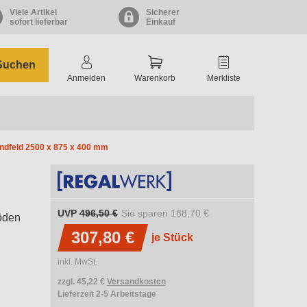
Viele Artikel
Sicherer
sofort lieferbar
Einkauf
Suchen
Anmelden
Warenkorb
Merkliste
ndfeld 2500 x 875 x 400 mm
UVP
496,50 €
Sie sparen
188,70 €
öden
307,80 €
je Stück
inkl. MwSt.
zzgl. 45,22 €
Versandkosten
Lieferzeit 2-5 Arbeitstage