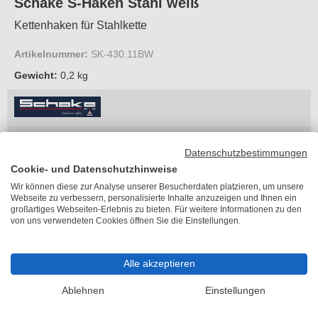
Schake S-Haken Stahl weiß
Kettenhaken für Stahlkette
Artikelnummer:
SK-430.11BW
Gewicht:
0,2 kg
5,20 €
je Stück
Datenschutzbestimmungen
inkl. MwSt.
Cookie- und Datenschutzhinweise
kostenlose
Abholung
oder
Wir können diese zur Analyse unserer Besucherdaten platzieren, um unsere
zzgl. 14,28 €
Versandkosten
Webseite zu verbessern, personalisierte Inhalte anzuzeigen und Ihnen ein
Lieferzeit 6-10 Arbeitstage
großartiges Webseiten-Erlebnis zu bieten. Für weitere Informationen zu den
von uns verwendeten Cookies öffnen Sie die Einstellungen.
Farbe
Bitte wählen
Alle akzeptieren
Ablehnen
Einstellungen
In den Warenkorb