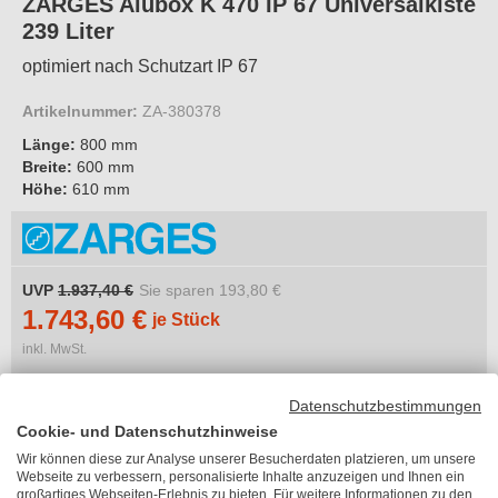
ZARGES Alubox K 470 IP 67 Universalkiste
239 Liter
optimiert nach Schutzart IP 67
Artikelnummer:
ZA-380378
Länge:
800 mm
Breite:
600 mm
Höhe:
610 mm
UVP
1.937,40 €
Sie sparen
193,80 €
1.743,60 €
je Stück
inkl. MwSt.
zzgl. 87,18 €
Versandkosten
Lieferzeit 2-5 Arbeitstage
Datenschutzbestimmungen
Cookie- und Datenschutzhinweise
Länge
Wir können diese zur Analyse unserer Besucherdaten platzieren, um unsere
Bitte wählen
Webseite zu verbessern, personalisierte Inhalte anzuzeigen und Ihnen ein
großartiges Webseiten-Erlebnis zu bieten. Für weitere Informationen zu den