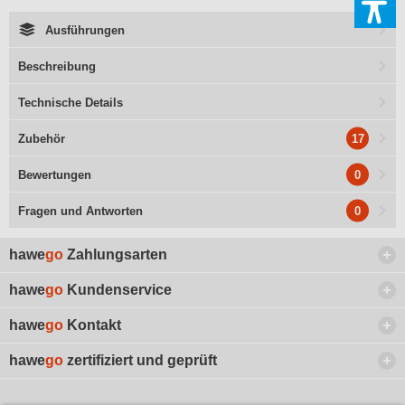
Ausführungen
Beschreibung
Technische Details
17
Zubehör
0
Bewertungen
0
Fragen und Antworten
hawe
go
Zahlungsarten
hawe
go
Kundenservice
hawe
go
Kontakt
hawe
go
zertifiziert und geprüft