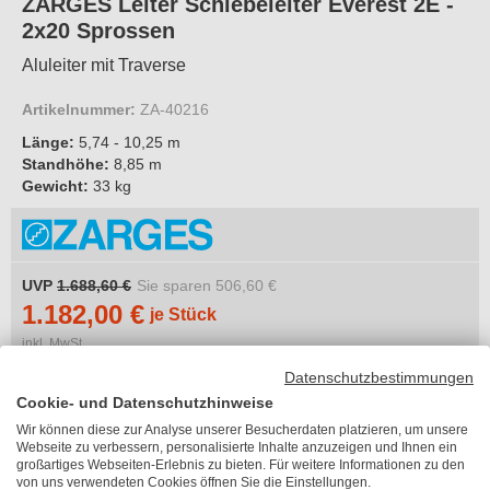
ZARGES Leiter Schiebeleiter Everest 2E -
2x20 Sprossen
Aluleiter mit Traverse
Artikelnummer:
ZA-40216
Länge:
5,74 - 10,25 m
Standhöhe:
8,85 m
Gewicht:
33 kg
UVP
1.688,60 €
Sie sparen
506,60 €
1.182,00 €
je Stück
inkl. MwSt.
zzgl. 23,21 €
Versandkosten
Datenschutzbestimmungen
Lieferzeit 6-10 Arbeitstage
Cookie- und Datenschutzhinweise
Länge
Wir können diese zur Analyse unserer Besucherdaten platzieren, um unsere
Webseite zu verbessern, personalisierte Inhalte anzuzeigen und Ihnen ein
großartiges Webseiten-Erlebnis zu bieten. Für weitere Informationen zu den
Bitte wählen
von uns verwendeten Cookies öffnen Sie die Einstellungen.