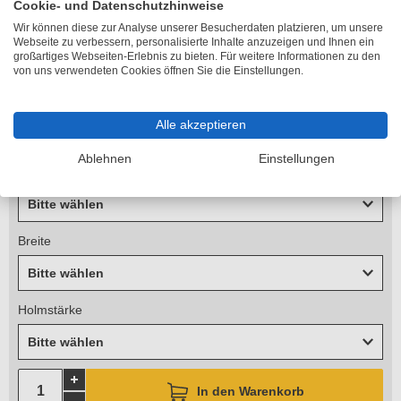
Cookie- und Datenschutzhinweise
Lieferzeit 6-10 Arbeitstage
Wir können diese zur Analyse unserer Besucherdaten platzieren, um unsere
Länge
Webseite zu verbessern, personalisierte Inhalte anzuzeigen und Ihnen ein
großartiges Webseiten-Erlebnis zu bieten. Für weitere Informationen zu den
Bitte wählen
von uns verwendeten Cookies öffnen Sie die Einstellungen.
Standhöhe
Alle akzeptieren
Bitte wählen
Ablehnen
Einstellungen
Arbeitshöhe
Bitte wählen
Breite
Bitte wählen
Holmstärke
Bitte wählen
In den Warenkorb