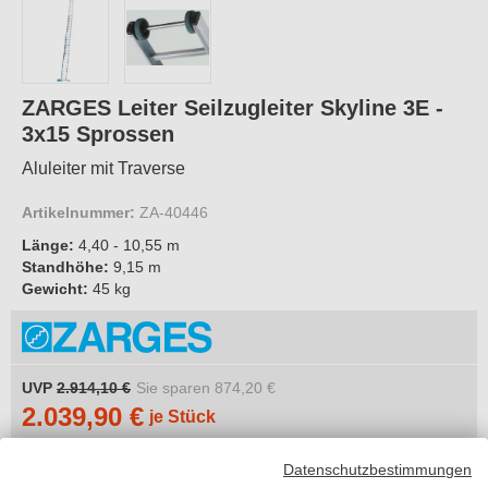
ZARGES Leiter Seilzugleiter Skyline 3E -
3x15 Sprossen
Aluleiter mit Traverse
Artikelnummer:
ZA-40446
Länge:
4,40 - 10,55 m
Standhöhe:
9,15 m
Gewicht:
45 kg
UVP
2.914,10 €
Sie sparen
874,20 €
2.039,90 €
je Stück
inkl. MwSt.
Datenschutzbestimmungen
zzgl. 23,21 €
Versandkosten