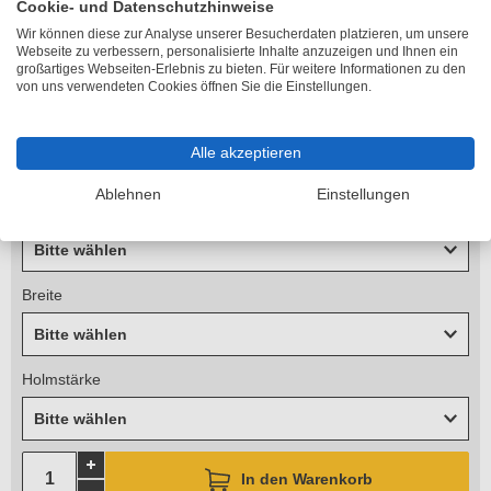
Cookie- und Datenschutzhinweise
Lieferzeit 6-10 Arbeitstage
Wir können diese zur Analyse unserer Besucherdaten platzieren, um unsere
Länge
Webseite zu verbessern, personalisierte Inhalte anzuzeigen und Ihnen ein
großartiges Webseiten-Erlebnis zu bieten. Für weitere Informationen zu den
Bitte wählen
von uns verwendeten Cookies öffnen Sie die Einstellungen.
Höhe
Alle akzeptieren
Bitte wählen
Ablehnen
Einstellungen
Arbeitshöhe
Bitte wählen
Breite
Bitte wählen
Holmstärke
Bitte wählen
In den Warenkorb