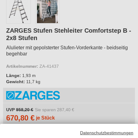
ZARGES Stufen Stehleiter Comfortstep B -
2x8 Stufen
Alulieter mit gepolsterter Stufen-Vorderkante - beidseitig
begehbar
Artikelnummer:
ZA-41437
Länge:
1,93 m
Gewicht:
11,7 kg
UVP
958,20 €
Sie sparen
287,40 €
670,80 €
je Stück
inkl. MwSt.
Datenschutzbestimmungen
zzgl. 23,21 €
Versandkosten