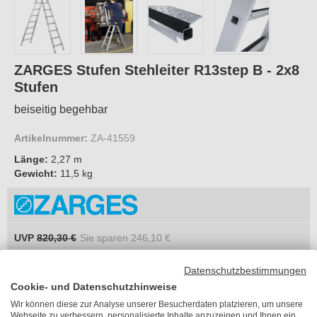
ZARGES Stufen Stehleiter R13step B - 2x8
Stufen
beiseitig begehbar
Artikelnummer:
ZA-41559
Länge:
2,27 m
Gewicht:
11,5 kg
UVP
820,30 €
Sie sparen
246,10 €
574,20 €
je Stück
Datenschutzbestimmungen
inkl. MwSt.
Cookie- und Datenschutzhinweise
zzgl. 23,21 €
Versandkosten
Wir können diese zur Analyse unserer Besucherdaten platzieren, um unsere
Lieferzeit 6-10 Arbeitstage
Webseite zu verbessern, personalisierte Inhalte anzuzeigen und Ihnen ein