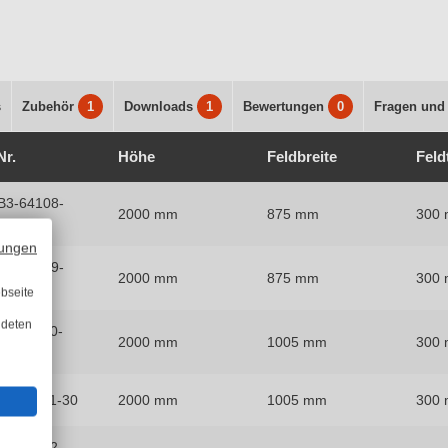
s
Zubehör
1
Downloads
1
Bewertungen
0
Fragen und
Nr.
Höhe
Feldbreite
Feld
B3-64108-
2000 mm
875 mm
300
ungen
B3-64109-
2000 mm
875 mm
300
bseite
ndeten
3-64110-
2000 mm
1005 mm
300
3-64111-30
2000 mm
1005 mm
300
3-64112-