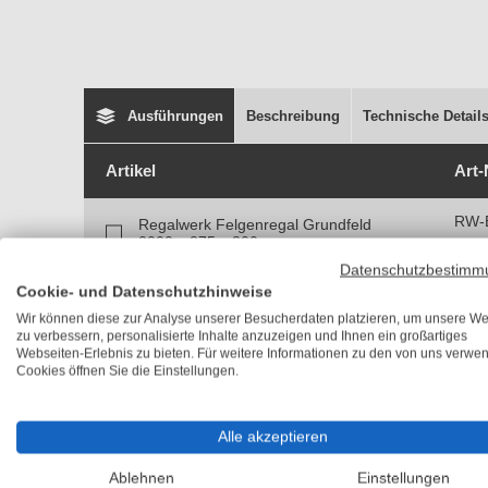
Ausführungen
Beschreibung
Technische Detail
Artikel
Art-
RW-
Regalwerk Felgenregal Grundfeld
2000 x 875 x 300 mm
30
Datenschutzbestimm
RW-
Cookie- und Datenschutzhinweise
Regalwerk Felgenregal Anbaufeld
2000 x 875 x 300 mm
30
Wir können diese zur Analyse unserer Besucherdaten platzieren, um unsere We
zu verbessern, personalisierte Inhalte anzuzeigen und Ihnen ein großartiges
Webseiten-Erlebnis zu bieten. Für weitere Informationen zu den von uns verwe
RW-B
Regalwerk Felgenregal Grundfeld
Cookies öffnen Sie die Einstellungen.
2000 x 1005 x 300 mm
30
Regalwerk Felgenregal Anbaufeld
RW-B
Alle akzeptieren
2000 x 1005 x 300 mm
Ablehnen
Einstellungen
RW-B