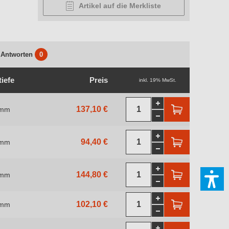
Artikel auf die Merkliste
 Antworten
0
tiefe
Preis
inkl. 19% MwSt.
137,10 €
 mm
94,40 €
 mm
144,80 €
 mm
102,10 €
 mm