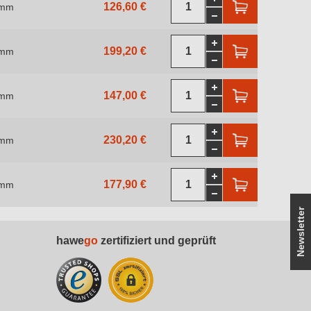
126,60 €
 mm
199,20 €
 mm
147,00 €
 mm
230,20 €
 mm
177,90 €
 mm
Newsletter
hawe
go
zertifiziert und geprüft