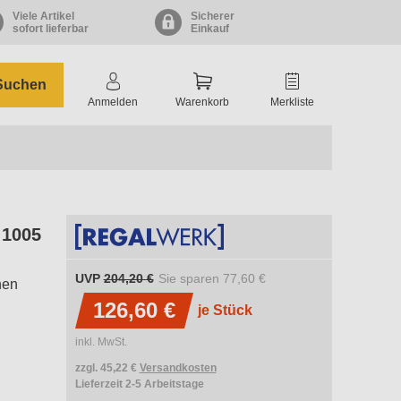
Viele Artikel
Sicherer
sofort lieferbar
Einkauf
Suchen
Anmelden
Warenkorb
Merkliste
 1005
UVP
204,20 €
Sie sparen
77,60 €
nen
126,60 €
je Stück
inkl. MwSt.
zzgl. 45,22 €
Versandkosten
Lieferzeit 2-5 Arbeitstage