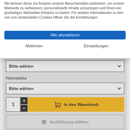
Lieferzeit 6-10 Arbeitstage
Wir können diese zur Analyse unserer Besucherdaten platzieren, um unsere
Webseite zu verbessern, personalisierte Inhalte anzuzeigen und Ihnen ein
Länge
großartiges Webseiten-Erlebnis zu bieten. Für weitere Informationen zu den
von uns verwendeten Cookies öffnen Sie die Einstellungen.
Bitte wählen
Standhöhe
Alle akzeptieren
Bitte wählen
Ablehnen
Einstellungen
Arbeitshöhe
Bitte wählen
Holmstärke
Bitte wählen
In den Warenkorb
Ausführung wählen