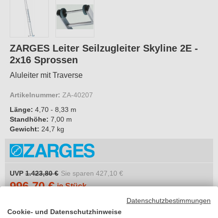
ZARGES Leiter Seilzugleiter Skyline 2E -
2x16 Sprossen
Aluleiter mit Traverse
Artikelnummer:
ZA-40207
Länge:
4,70 - 8,33 m
Standhöhe:
7,00 m
Gewicht:
24,7 kg
UVP
1.423,80 €
Sie sparen
427,10 €
996,70 €
je Stück
inkl. MwSt.
Datenschutzbestimmungen
Cookie- und Datenschutzhinweise
zzgl. 23,21 €
Versandkosten